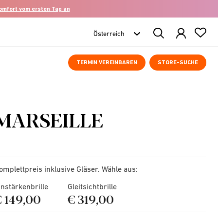
komfort vom ersten Tag an
Search
Products
TERMIN VEREINBAREN
STORE-SUCHE
MARSEILLE
omplettpreis inklusive Gläser. Wähle aus:
instärkenbrille
Gleitsichtbrille
€ 149,00
€ 319,00