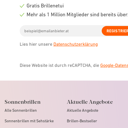
icon
Check
Gratis Brillenetui
icon
Check
Mehr als 1 Million Mitglieder sind bereits übe
icon
Check
Email
icon
REGISTRIE
address
Lies hier unsere
Datenschutzerklärung
Diese Website ist durch reCAPTCHA, die
Google-Date
Sonnenbrillen
Aktuelle Angebote
Alle Sonnenbrillen
Aktuelle Angebote
Sonnenbrillen mit Sehstärke
Brillen-Bestseller