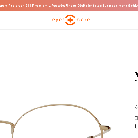
 zum Preis von 2! |
Premium Lifestyle: Unser Gleitsichtglas für noch mehr Seh
K
E