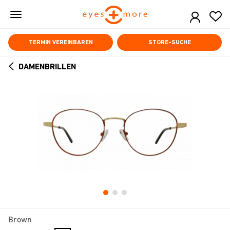
Skip
to
main
content
TERMIN VEREINBAREN
STORE-SUCHE
DAMENBRILLEN
ARROW
BACK
Brown