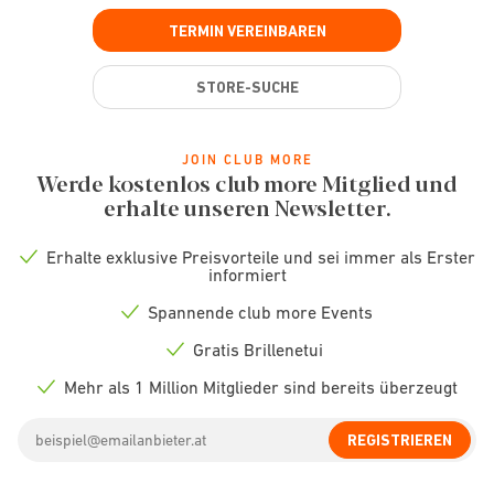
TERMIN VEREINBAREN
STORE-SUCHE
JOIN CLUB MORE
Werde kostenlos club more Mitglied und
erhalte unseren Newsletter.
Erhalte exklusive Preisvorteile und sei immer als Erster
Check
informiert
icon
Spannende club more Events
Check
icon
Gratis Brillenetui
Check
icon
Mehr als 1 Million Mitglieder sind bereits überzeugt
Check
icon
Email
REGISTRIEREN
address