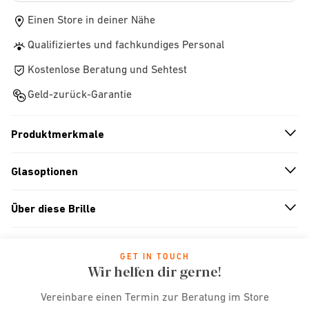
Einen Store in deiner Nähe
Qualifiziertes und fachkundiges Personal
Kostenlose Beratung und Sehtest
Geld-zurück-Garantie
Produktmerkmale
n
A
r
r
o
w
i
c
o
Glasoptionen
n
A
r
r
o
w
i
c
o
Über diese Brille
n
A
r
r
o
w
i
c
o
GET IN TOUCH
Wir helfen dir gerne!
Vereinbare einen Termin zur Beratung im Store