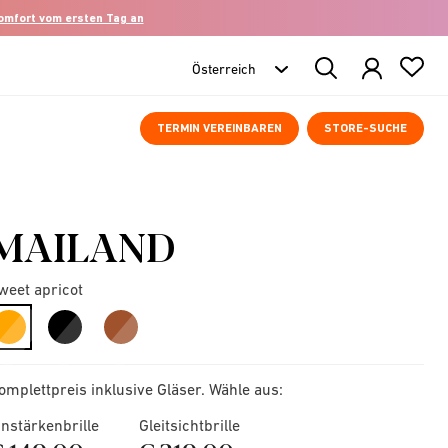
komfort vom ersten Tag an
Search
Products
TERMIN VEREINBAREN
STORE-SUCHE
MAILAND
weet apricot
selected
omplettpreis inklusive Gläser. Wähle aus:
instärkenbrille
Gleitsichtbrille