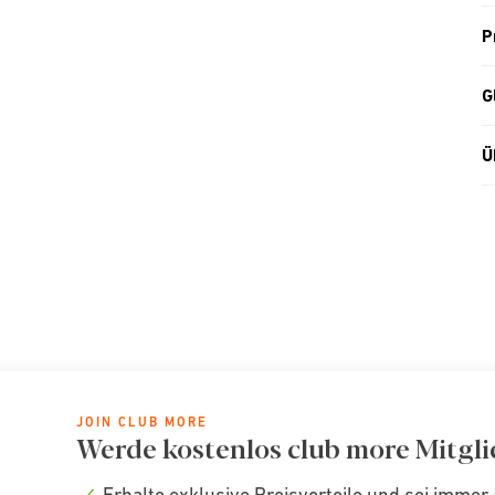
P
G
Ü
JOIN CLUB MORE
Werde kostenlos club more Mitgli
Erhalte exklusive Preisvorteile und sei immer 