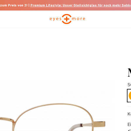
 zum Preis von 2! |
Premium Lifestyle: Unser Gleitsichtglas für noch mehr Seh
S
K
E