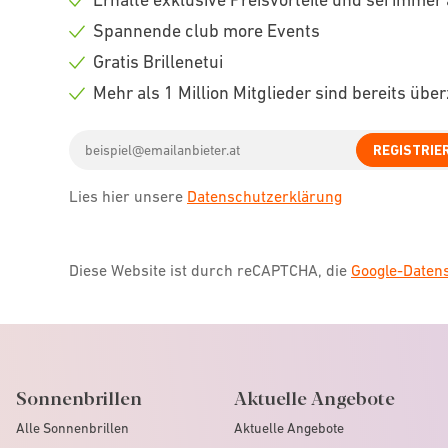
Check
Spannende club more Events
icon
Check
Gratis Brillenetui
icon
Check
Mehr als 1 Million Mitglieder sind bereits übe
icon
Check
Email
icon
REGISTRIE
address
Lies hier unsere
Datenschutzerklärung
Diese Website ist durch reCAPTCHA, die
Google-Date
Sonnenbrillen
Aktuelle Angebote
Alle Sonnenbrillen
Aktuelle Angebote