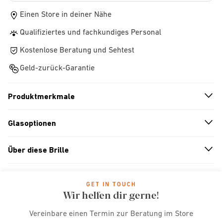
Einen Store in deiner Nähe
Qualifiziertes und fachkundiges Personal
Kostenlose Beratung und Sehtest
Geld-zurück-Garantie
Produktmerkmale
n
A
r
r
o
w
i
c
o
Glasoptionen
n
A
r
r
o
w
i
c
o
Über diese Brille
n
A
r
r
o
w
i
c
o
GET IN TOUCH
Wir helfen dir gerne!
Vereinbare einen Termin zur Beratung im Store