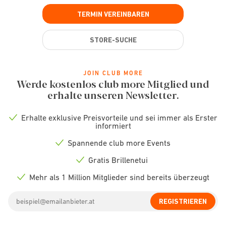
TERMIN VEREINBAREN
STORE-SUCHE
JOIN CLUB MORE
Werde kostenlos club more Mitglied und
erhalte unseren Newsletter.
Erhalte exklusive Preisvorteile und sei immer als Erster
Check
informiert
icon
Spannende club more Events
Check
icon
Gratis Brillenetui
Check
icon
Mehr als 1 Million Mitglieder sind bereits überzeugt
Check
icon
Email
REGISTRIEREN
address