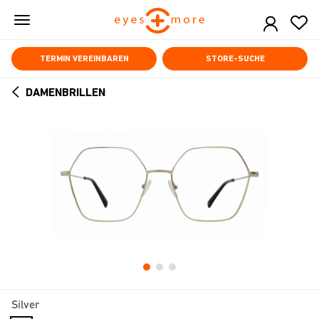
Skip
to
main
content
TERMIN VEREINBAREN
STORE-SUCHE
DAMENBRILLEN
ARROW
BACK
Silver