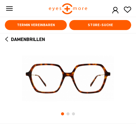
Skip
to
main
content
TERMIN VEREINBAREN
STORE-SUCHE
DAMENBRILLEN
ARROW
BACK