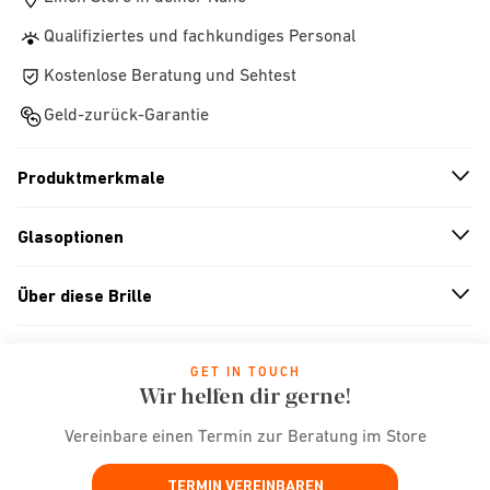
Qualifiziertes und fachkundiges Personal
Kostenlose Beratung und Sehtest
Geld-zurück-Garantie
Produktmerkmale
n
A
r
r
o
w
i
c
o
Glasoptionen
n
A
r
r
o
w
i
c
o
Über diese Brille
n
A
r
r
o
w
i
c
o
GET IN TOUCH
Wir helfen dir gerne!
Vereinbare einen Termin zur Beratung im Store
TERMIN VEREINBAREN