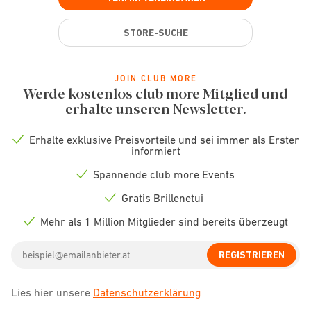
STORE-SUCHE
JOIN CLUB MORE
Werde kostenlos club more Mitglied und
erhalte unseren Newsletter.
Erhalte exklusive Preisvorteile und sei immer als Erster
Check
informiert
icon
Spannende club more Events
Check
icon
Gratis Brillenetui
Check
icon
Mehr als 1 Million Mitglieder sind bereits überzeugt
Check
icon
Email
REGISTRIEREN
address
Lies hier unsere
Datenschutzerklärung