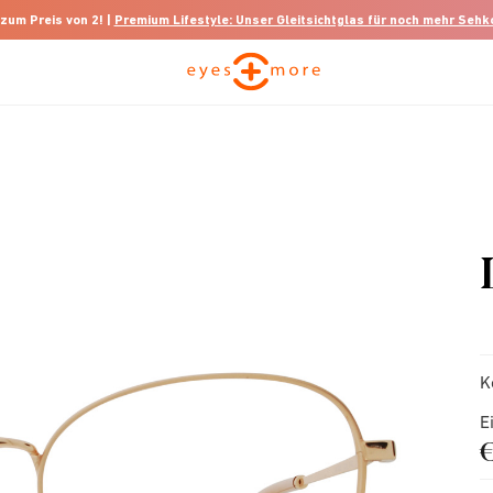
 zum Preis von 2! |
Premium Lifestyle: Unser Gleitsichtglas für noch mehr Seh
K
E