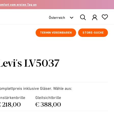
komfort vom ersten Tag an
Search
Products
TERMIN VEREINBAREN
STORE-SUCHE
Levi's LV5037
omplettpreis inklusive Gläser. Wähle aus:
instärkenbrille
Gleitsichtbrille
€ 218,00
€ 388,00