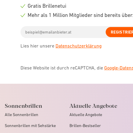
icon
Check
Gratis Brillenetui
icon
Check
Mehr als 1 Million Mitglieder sind bereits übe
icon
Check
Email
icon
REGISTRIE
address
Lies hier unsere
Datenschutzerklärung
Diese Website ist durch reCAPTCHA, die
Google-Date
Sonnenbrillen
Aktuelle Angebote
Alle Sonnenbrillen
Aktuelle Angebote
Sonnenbrillen mit Sehstärke
Brillen-Bestseller