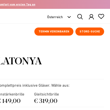
komfort vom ersten Tag an
Search
Products
TERMIN VEREINBAREN
STORE-SUCHE
LATONYA
omplettpreis inklusive Gläser. Wähle aus:
instärkenbrille
Gleitsichtbrille
€ 149,00
€ 319,00