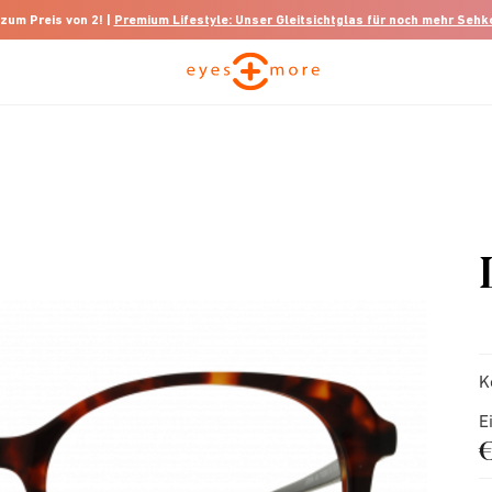
 zum Preis von 2! |
Premium Lifestyle: Unser Gleitsichtglas für noch mehr Seh
K
E