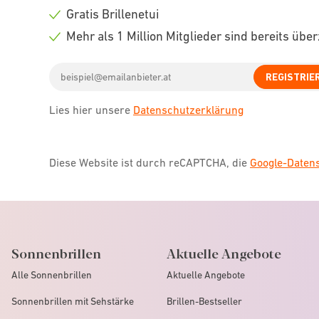
icon
Check
Gratis Brillenetui
icon
Check
Mehr als 1 Million Mitglieder sind bereits übe
icon
Check
Email
icon
REGISTRIE
address
Lies hier unsere
Datenschutzerklärung
Diese Website ist durch reCAPTCHA, die
Google-Date
Sonnenbrillen
Aktuelle Angebote
Alle Sonnenbrillen
Aktuelle Angebote
Sonnenbrillen mit Sehstärke
Brillen-Bestseller