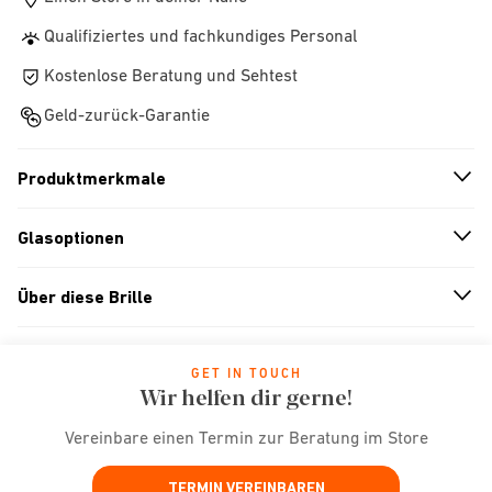
Qualifiziertes und fachkundiges Personal
Kostenlose Beratung und Sehtest
Geld-zurück-Garantie
Produktmerkmale
n
A
r
r
o
w
i
c
o
Glasoptionen
n
A
r
r
o
w
i
c
o
Über diese Brille
n
A
r
r
o
w
i
c
o
GET IN TOUCH
Wir helfen dir gerne!
Vereinbare einen Termin zur Beratung im Store
TERMIN VEREINBAREN