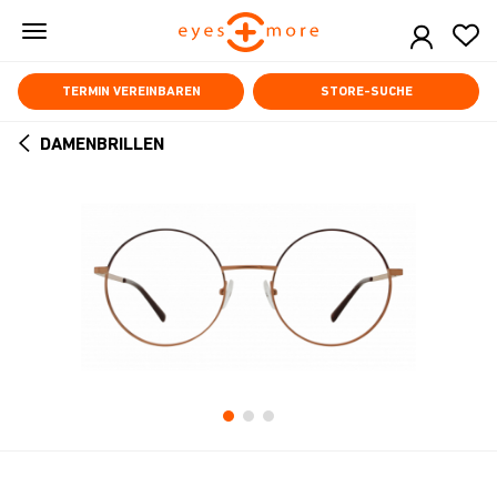
Skip
to
main
content
TERMIN VEREINBAREN
STORE-SUCHE
DAMENBRILLEN
ARROW
BACK