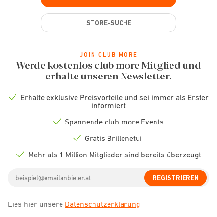
STORE-SUCHE
JOIN CLUB MORE
Werde kostenlos club more Mitglied und
erhalte unseren Newsletter.
Erhalte exklusive Preisvorteile und sei immer als Erster
Check
informiert
icon
Spannende club more Events
Check
icon
Gratis Brillenetui
Check
icon
Mehr als 1 Million Mitglieder sind bereits überzeugt
Check
icon
Email
REGISTRIEREN
address
Lies hier unsere
Datenschutzerklärung