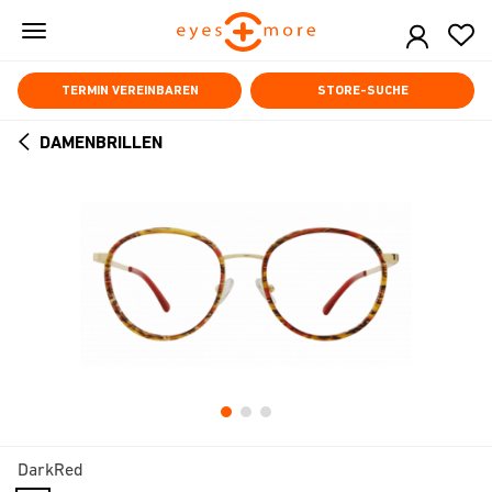
Skip
to
main
content
TERMIN VEREINBAREN
STORE-SUCHE
DAMENBRILLEN
ARROW
BACK
DarkRed