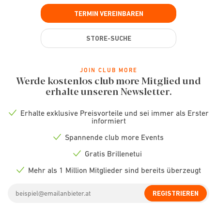
TERMIN VEREINBAREN
STORE-SUCHE
JOIN CLUB MORE
Werde kostenlos club more Mitglied und
erhalte unseren Newsletter.
Erhalte exklusive Preisvorteile und sei immer als Erster
Check
informiert
icon
Spannende club more Events
Check
icon
Gratis Brillenetui
Check
icon
Mehr als 1 Million Mitglieder sind bereits überzeugt
Check
icon
Email
REGISTRIEREN
address