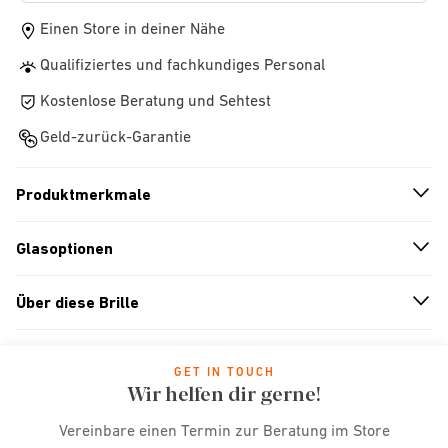
Einen Store in deiner Nähe
Qualifiziertes und fachkundiges Personal
Kostenlose Beratung und Sehtest
Geld-zurück-Garantie
Produktmerkmale
n
A
r
r
o
w
i
c
o
Glasoptionen
n
A
r
r
o
w
i
c
o
Über diese Brille
n
A
r
r
o
w
i
c
o
GET IN TOUCH
Wir helfen dir gerne!
Vereinbare einen Termin zur Beratung im Store