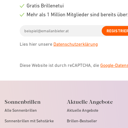
icon
Check
Gratis Brillenetui
icon
Check
Mehr als 1 Million Mitglieder sind bereits übe
icon
Check
Email
icon
REGISTRIE
address
Lies hier unsere
Datenschutzerklärung
Diese Website ist durch reCAPTCHA, die
Google-Date
Sonnenbrillen
Aktuelle Angebote
Alle Sonnenbrillen
Aktuelle Angebote
Sonnenbrillen mit Sehstärke
Brillen-Bestseller