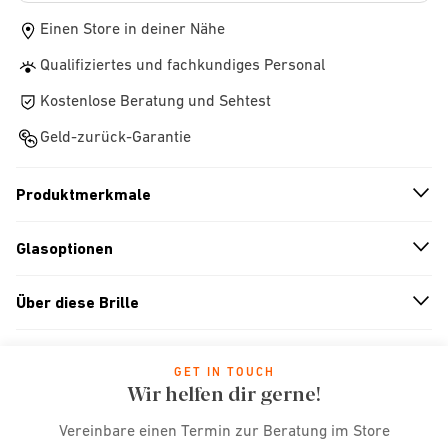
Einen Store in deiner Nähe
Qualifiziertes und fachkundiges Personal
Kostenlose Beratung und Sehtest
Geld-zurück-Garantie
Produktmerkmale
n
A
r
r
o
w
i
c
o
Glasoptionen
n
A
r
r
o
w
i
c
o
Über diese Brille
n
A
r
r
o
w
i
c
o
GET IN TOUCH
Wir helfen dir gerne!
Vereinbare einen Termin zur Beratung im Store