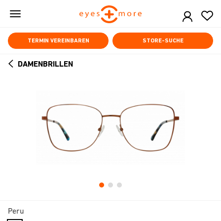
Skip
to
main
content
TERMIN VEREINBAREN
STORE-SUCHE
DAMENBRILLEN
ARROW
BACK
Peru