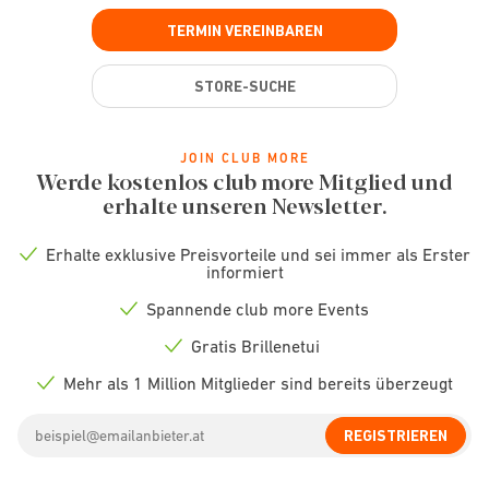
TERMIN VEREINBAREN
STORE-SUCHE
JOIN CLUB MORE
Werde kostenlos club more Mitglied und
erhalte unseren Newsletter.
Erhalte exklusive Preisvorteile und sei immer als Erster
Check
informiert
icon
Spannende club more Events
Check
icon
Gratis Brillenetui
Check
icon
Mehr als 1 Million Mitglieder sind bereits überzeugt
Check
icon
Email
REGISTRIEREN
address