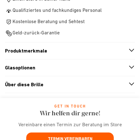
Qualifiziertes und fachkundiges Personal
Kostenlose Beratung und Sehtest
Geld-zurück-Garantie
Produktmerkmale
n
A
r
r
o
w
i
c
o
Glasoptionen
n
A
r
r
o
w
i
c
o
Über diese Brille
n
A
r
r
o
w
i
c
o
GET IN TOUCH
Wir helfen dir gerne!
Vereinbare einen Termin zur Beratung im Store
TERMIN VEREINBAREN