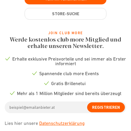
STORE-SUCHE
JOIN CLUB MORE
Werde kostenlos club more Mitglied und
erhalte unseren Newsletter.
Erhalte exklusive Preisvorteile und sei immer als Erster
Check
informiert
icon
Spannende club more Events
Check
icon
Gratis Brillenetui
Check
icon
Mehr als 1 Million Mitglieder sind bereits überzeugt
Check
icon
Email
REGISTRIEREN
address
Lies hier unsere
Datenschutzerklärung