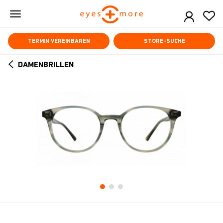
Skip
to
main
content
TERMIN VEREINBAREN
STORE-SUCHE
DAMENBRILLEN
ARROW
BACK