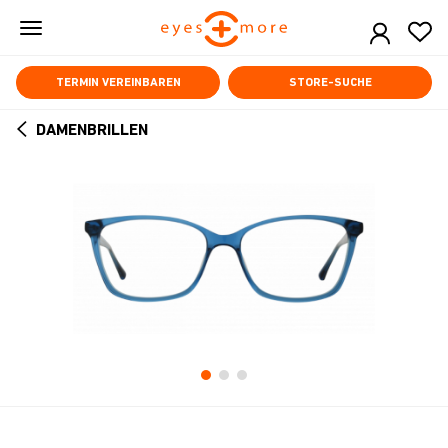
Skip
to
main
content
TERMIN VEREINBAREN
STORE-SUCHE
DAMENBRILLEN
ARROW
BACK