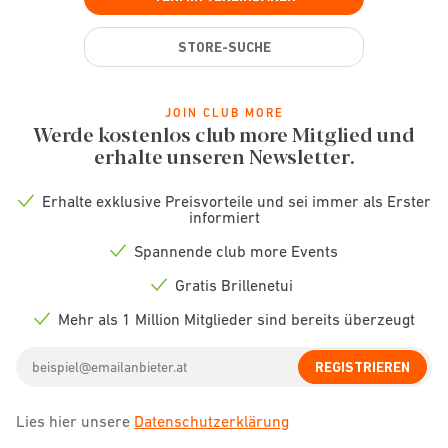
STORE-SUCHE
JOIN CLUB MORE
Werde kostenlos club more Mitglied und
erhalte unseren Newsletter.
Erhalte exklusive Preisvorteile und sei immer als Erster
Check
informiert
icon
Spannende club more Events
Check
icon
Gratis Brillenetui
Check
icon
Mehr als 1 Million Mitglieder sind bereits überzeugt
Check
icon
Email
REGISTRIEREN
address
Lies hier unsere
Datenschutzerklärung