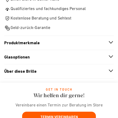
Qualifiziertes und fachkundiges Personal
Kostenlose Beratung und Sehtest
Geld-zurück-Garantie
Produktmerkmale
n
A
r
r
o
w
i
c
o
Glasoptionen
n
A
r
r
o
w
i
c
o
Über diese Brille
n
A
r
r
o
w
i
c
o
GET IN TOUCH
Wir helfen dir gerne!
Vereinbare einen Termin zur Beratung im Store
TERMIN VEREINBAREN