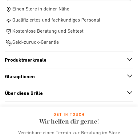
Einen Store in deiner Nähe
Qualifiziertes und fachkundiges Personal
Kostenlose Beratung und Sehtest
Geld-zurück-Garantie
Produktmerkmale
n
A
r
r
o
w
i
c
o
Glasoptionen
n
A
r
r
o
w
i
c
o
Über diese Brille
n
A
r
r
o
w
i
c
o
GET IN TOUCH
Wir helfen dir gerne!
Vereinbare einen Termin zur Beratung im Store