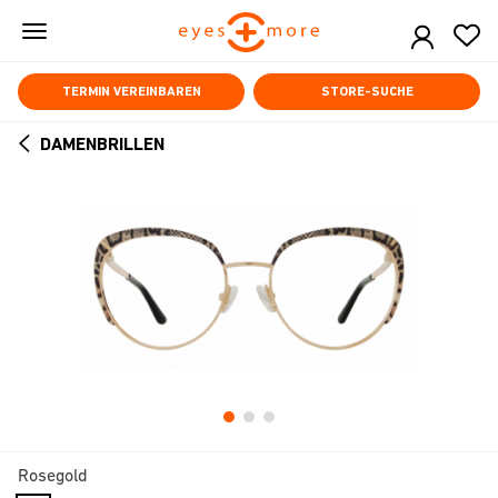
Skip
to
main
content
TERMIN VEREINBAREN
STORE-SUCHE
DAMENBRILLEN
ARROW
BACK
Rosegold