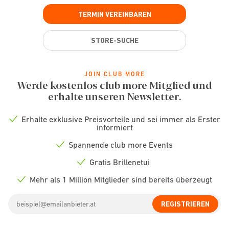
TERMIN VEREINBAREN
STORE-SUCHE
JOIN CLUB MORE
Werde kostenlos club more Mitglied und
erhalte unseren Newsletter.
Erhalte exklusive Preisvorteile und sei immer als Erster
Check
informiert
icon
Spannende club more Events
Check
icon
Gratis Brillenetui
Check
icon
Mehr als 1 Million Mitglieder sind bereits überzeugt
Check
icon
Email
REGISTRIEREN
address