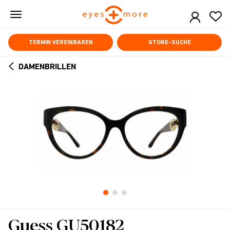
Skip
to
main
content
TERMIN VEREINBAREN
STORE-SUCHE
DAMENBRILLEN
ARROW
BACK
Guess GU50182