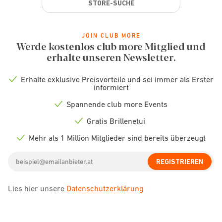
STORE-SUCHE
JOIN CLUB MORE
Werde kostenlos club more Mitglied und
erhalte unseren Newsletter.
Erhalte exklusive Preisvorteile und sei immer als Erster
Check
informiert
icon
Spannende club more Events
Check
icon
Gratis Brillenetui
Check
icon
Mehr als 1 Million Mitglieder sind bereits überzeugt
Check
icon
Email
REGISTRIEREN
address
Lies hier unsere
Datenschutzerklärung