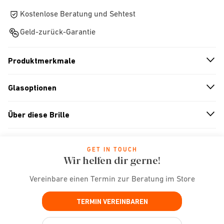
Kostenlose Beratung und Sehtest
Geld-zurück-Garantie
Produktmerkmale
n
A
r
r
o
w
i
c
o
Glasoptionen
n
A
r
r
o
w
i
c
o
Über diese Brille
n
A
r
r
o
w
i
c
o
GET IN TOUCH
Wir helfen dir gerne!
Vereinbare einen Termin zur Beratung im Store
TERMIN VEREINBAREN