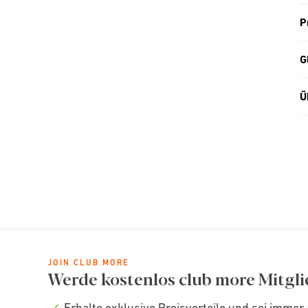
P
G
Ü
JOIN CLUB MORE
Werde kostenlos club more Mitgli
Erhalte exklusive Preisvorteile und sei immer 