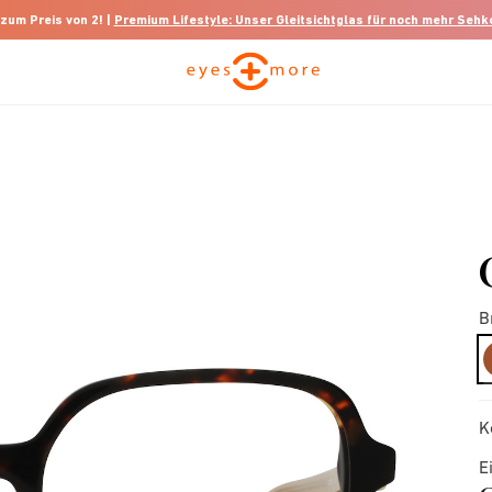
 zum Preis von 2! |
Premium Lifestyle: Unser Gleitsichtglas für noch mehr Seh
B
K
E