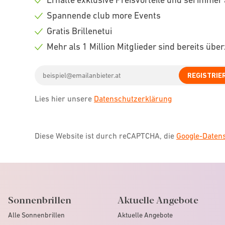
Check
Spannende club more Events
icon
Check
Gratis Brillenetui
icon
Check
Mehr als 1 Million Mitglieder sind bereits übe
icon
Check
Email
icon
REGISTRIE
address
Lies hier unsere
Datenschutzerklärung
Diese Website ist durch reCAPTCHA, die
Google-Date
Sonnenbrillen
Aktuelle Angebote
Alle Sonnenbrillen
Aktuelle Angebote