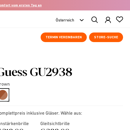
komfort vom ersten Tag an
Search
Products
TERMIN VEREINBAREN
STORE-SUCHE
Guess GU2938
rown
selected
omplettpreis inklusive Gläser. Wähle aus:
instärkenbrille
Gleitsichtbrille