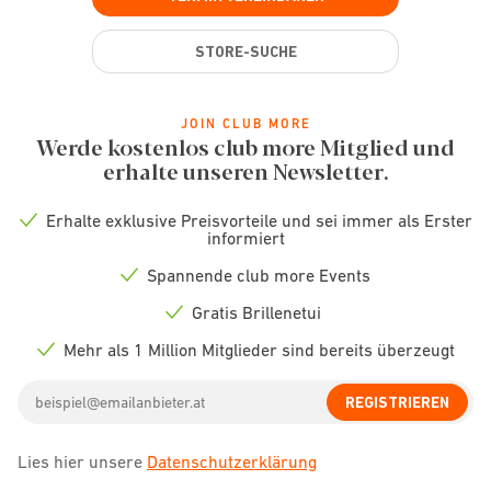
STORE-SUCHE
JOIN CLUB MORE
Werde kostenlos club more Mitglied und
erhalte unseren Newsletter.
Erhalte exklusive Preisvorteile und sei immer als Erster
Check
informiert
icon
Spannende club more Events
Check
icon
Gratis Brillenetui
Check
icon
Mehr als 1 Million Mitglieder sind bereits überzeugt
Check
icon
Email
REGISTRIEREN
address
Lies hier unsere
Datenschutzerklärung