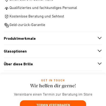
Qualifiziertes und fachkundiges Personal
Kostenlose Beratung und Sehtest
Geld-zurück-Garantie
Produktmerkmale
n
A
r
r
o
w
i
c
o
Glasoptionen
n
A
r
r
o
w
i
c
o
Über diese Brille
n
A
r
r
o
w
i
c
o
GET IN TOUCH
Wir helfen dir gerne!
Vereinbare einen Termin zur Beratung im Store
TERMIN VEREINBAREN