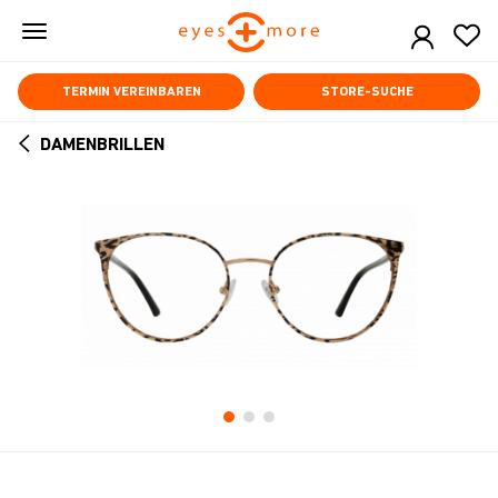
Skip
to
main
content
TERMIN VEREINBAREN
STORE-SUCHE
DAMENBRILLEN
ARROW
BACK