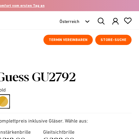
komfort vom ersten Tag an
Search
Products
TERMIN VEREINBAREN
STORE-SUCHE
Guess GU2792
old
selected
omplettpreis inklusive Gläser. Wähle aus:
instärkenbrille
Gleitsichtbrille