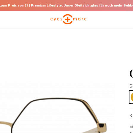
 zum Preis von 2! |
Premium Lifestyle: Unser Gleitsichtglas für noch mehr Seh
G
K
E