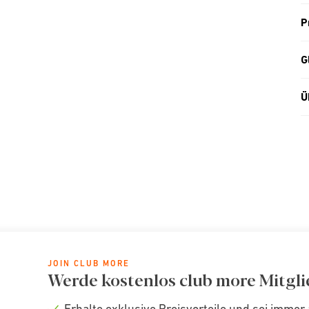
P
G
Ü
JOIN CLUB MORE
Werde kostenlos club more Mitgli
Erhalte exklusive Preisvorteile und sei immer 