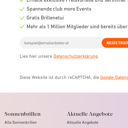
Check
Spannende club more Events
icon
Check
Gratis Brillenetui
icon
Check
Mehr als 1 Million Mitglieder sind bereits übe
icon
Check
Email
icon
REGISTRIE
address
Lies hier unsere
Datenschutzerklärung
Diese Website ist durch reCAPTCHA, die
Google-Date
Sonnenbrillen
Aktuelle Angebote
Alle Sonnenbrillen
Aktuelle Angebote