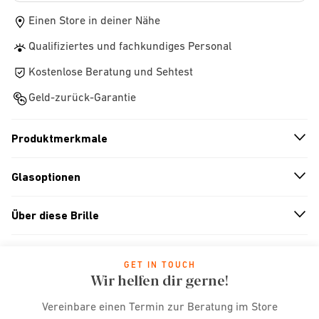
Einen Store in deiner Nähe
Qualifiziertes und fachkundiges Personal
Kostenlose Beratung und Sehtest
Geld-zurück-Garantie
Produktmerkmale
n
A
r
r
o
w
i
c
o
Glasoptionen
n
A
r
r
o
w
i
c
o
Über diese Brille
n
A
r
r
o
w
i
c
o
GET IN TOUCH
Wir helfen dir gerne!
Vereinbare einen Termin zur Beratung im Store