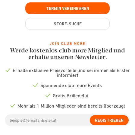
TERMIN VEREINBAREN
STORE-SUCHE
JOIN CLUB MORE
Werde kostenlos club more Mitglied und
erhalte unseren Newsletter.
Erhalte exklusive Preisvorteile und sei immer als Erster
Check
informiert
icon
Spannende club more Events
Check
icon
Gratis Brillenetui
Check
icon
Mehr als 1 Million Mitglieder sind bereits überzeugt
Check
icon
Email
REGISTRIEREN
address