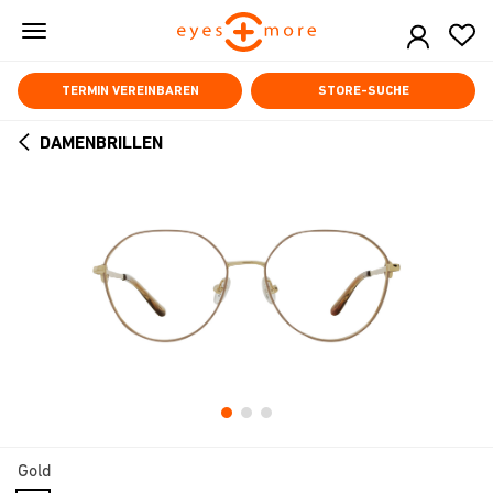
Skip
to
main
content
TERMIN VEREINBAREN
STORE-SUCHE
DAMENBRILLEN
ARROW
BACK
Gold