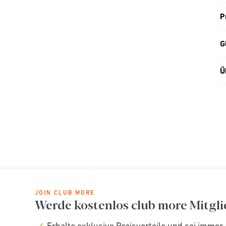
P
G
Ü
JOIN CLUB MORE
Werde kostenlos club more Mitgli
Erhalte exklusive Preisvorteile und sei immer 