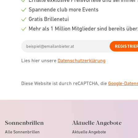
Check
Spannende club more Events
icon
Check
Gratis Brillenetui
icon
Check
Mehr als 1 Million Mitglieder sind bereits übe
icon
Check
Email
icon
REGISTRIE
address
Lies hier unsere
Datenschutzerklärung
Diese Website ist durch reCAPTCHA, die
Google-Date
Sonnenbrillen
Aktuelle Angebote
Alle Sonnenbrillen
Aktuelle Angebote