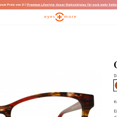
 zum Preis von 2! |
Premium Lifestyle: Unser Gleitsichtglas für noch mehr Seh
D
K
E