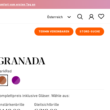
komfort vom ersten Tag an
Search
Products
TERMIN VEREINBAREN
STORE-SUCHE
GRANADA
arkRed
selected
omplettpreis inklusive Gläser. Wähle aus:
instärkenbrille
Gleitsichtbrille