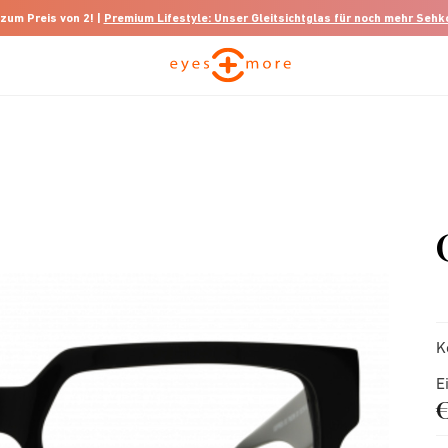
 zum Preis von 2! |
Premium Lifestyle: Unser Gleitsichtglas für noch mehr Seh
K
E