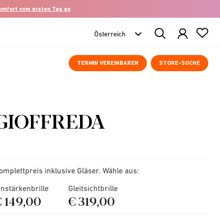
komfort vom ersten Tag an
Search
Products
TERMIN VEREINBAREN
STORE-SUCHE
GIOFFREDA
omplettpreis inklusive Gläser. Wähle aus:
instärkenbrille
Gleitsichtbrille
€ 149,00
€ 319,00