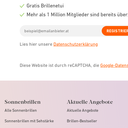
icon
Check
Gratis Brillenetui
icon
Check
Mehr als 1 Million Mitglieder sind bereits übe
icon
Check
Email
icon
REGISTRIE
address
Lies hier unsere
Datenschutzerklärung
Diese Website ist durch reCAPTCHA, die
Google-Date
Sonnenbrillen
Aktuelle Angebote
Alle Sonnenbrillen
Aktuelle Angebote
Sonnenbrillen mit Sehstärke
Brillen-Bestseller