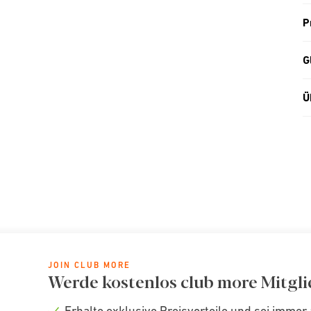
P
G
Ü
JOIN CLUB MORE
Werde kostenlos club more Mitgli
Erhalte exklusive Preisvorteile und sei immer 