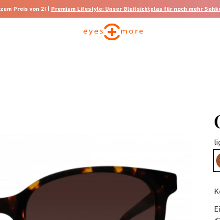
 zum Preis von 2! |
Premium Lifestyle: Unser Gleitsichtglas für noch mehr Seh
l
K
E