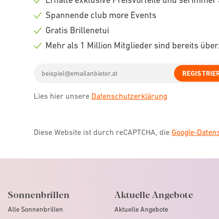
Check
Spannende club more Events
icon
Check
Gratis Brillenetui
icon
Check
Mehr als 1 Million Mitglieder sind bereits übe
icon
Check
Email
icon
REGISTRIE
address
Lies hier unsere
Datenschutzerklärung
Diese Website ist durch reCAPTCHA, die
Google-Date
Sonnenbrillen
Aktuelle Angebote
Alle Sonnenbrillen
Aktuelle Angebote