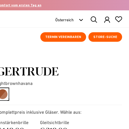
komfort vom ersten Tag an
Search
Products
TERMIN VEREINBAREN
STORE-SUCHE
GERTRUDE
ightbrownhavana
selected
omplettpreis inklusive Gläser. Wähle aus:
instärkenbrille
Gleitsichtbrille