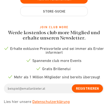
STORE-SUCHE
JOIN CLUB MORE
Werde kostenlos club more Mitglied und
erhalte unseren Newsletter.
Erhalte exklusive Preisvorteile und sei immer als Erster
Check
informiert
icon
Spannende club more Events
Check
icon
Gratis Brillenetui
Check
icon
Mehr als 1 Million Mitglieder sind bereits überzeugt
Check
icon
Email
REGISTRIEREN
address
Lies hier unsere
Datenschutzerklärung