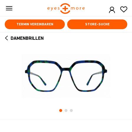
Skip
to
main
content
TERMIN VEREINBAREN
STORE-SUCHE
DAMENBRILLEN
ARROW
BACK