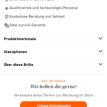
Qualifiziertes und fachkundiges Personal
Kostenlose Beratung und Sehtest
Geld-zurück-Garantie
Produktmerkmale
n
A
r
r
o
w
i
c
o
Glasoptionen
n
A
r
r
o
w
i
c
o
Über diese Brille
n
A
r
r
o
w
i
c
o
GET IN TOUCH
Wir helfen dir gerne!
Vereinbare einen Termin zur Beratung im Store
TERMIN VEREINBAREN