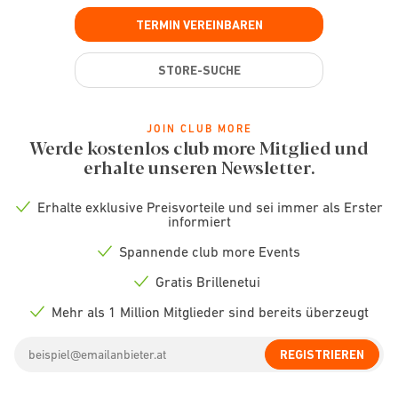
TERMIN VEREINBAREN
STORE-SUCHE
JOIN CLUB MORE
Werde kostenlos club more Mitglied und
erhalte unseren Newsletter.
Erhalte exklusive Preisvorteile und sei immer als Erster
Check
informiert
icon
Spannende club more Events
Check
icon
Gratis Brillenetui
Check
icon
Mehr als 1 Million Mitglieder sind bereits überzeugt
Check
icon
Email
REGISTRIEREN
address