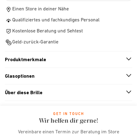
Einen Store in deiner Nähe
Qualifiziertes und fachkundiges Personal
Kostenlose Beratung und Sehtest
Geld-zurück-Garantie
Produktmerkmale
n
A
r
r
o
w
i
c
o
Glasoptionen
n
A
r
r
o
w
i
c
o
Über diese Brille
n
A
r
r
o
w
i
c
o
GET IN TOUCH
Wir helfen dir gerne!
Vereinbare einen Termin zur Beratung im Store