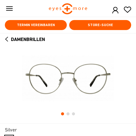
Skip
to
main
content
TERMIN VEREINBAREN
STORE-SUCHE
DAMENBRILLEN
ARROW
BACK
Silver