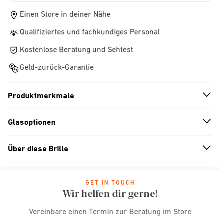
Einen Store in deiner Nähe
Qualifiziertes und fachkundiges Personal
Kostenlose Beratung und Sehtest
Geld-zurück-Garantie
Produktmerkmale
n
A
r
r
o
w
i
c
o
Glasoptionen
n
A
r
r
o
w
i
c
o
Über diese Brille
n
A
r
r
o
w
i
c
o
GET IN TOUCH
Wir helfen dir gerne!
Vereinbare einen Termin zur Beratung im Store