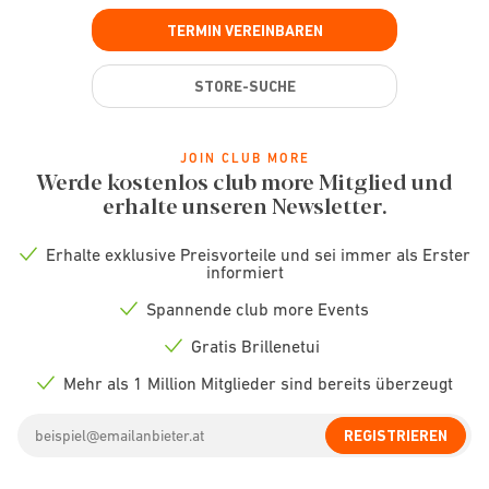
TERMIN VEREINBAREN
STORE-SUCHE
JOIN CLUB MORE
Werde kostenlos club more Mitglied und
erhalte unseren Newsletter.
Erhalte exklusive Preisvorteile und sei immer als Erster
Check
informiert
icon
Spannende club more Events
Check
icon
Gratis Brillenetui
Check
icon
Mehr als 1 Million Mitglieder sind bereits überzeugt
Check
icon
Email
REGISTRIEREN
address