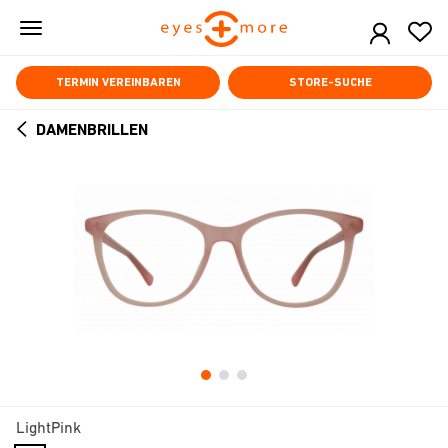
Skip
to
main
content
TERMIN VEREINBAREN
STORE-SUCHE
DAMENBRILLEN
ARROW
BACK
LightPink