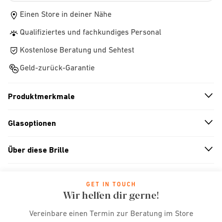
Einen Store in deiner Nähe
Qualifiziertes und fachkundiges Personal
Kostenlose Beratung und Sehtest
Geld-zurück-Garantie
Produktmerkmale
n
A
r
r
o
w
i
c
o
Glasoptionen
n
A
r
r
o
w
i
c
o
Über diese Brille
n
A
r
r
o
w
i
c
o
GET IN TOUCH
Wir helfen dir gerne!
Vereinbare einen Termin zur Beratung im Store