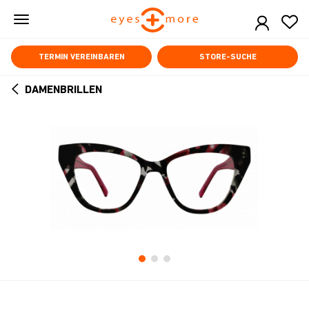
Skip
to
main
content
TERMIN VEREINBAREN
STORE-SUCHE
DAMENBRILLEN
ARROW
BACK