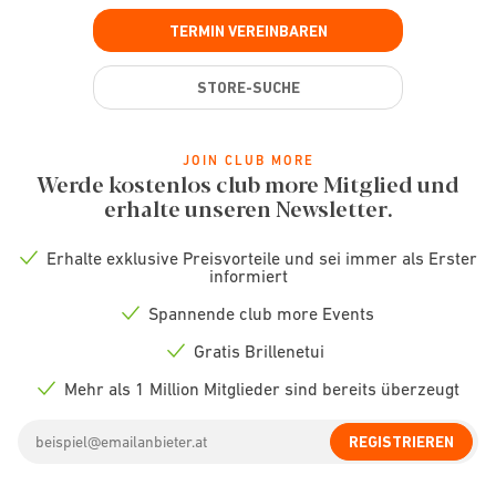
TERMIN VEREINBAREN
STORE-SUCHE
JOIN CLUB MORE
Werde kostenlos club more Mitglied und
erhalte unseren Newsletter.
Erhalte exklusive Preisvorteile und sei immer als Erster
Check
informiert
icon
Spannende club more Events
Check
icon
Gratis Brillenetui
Check
icon
Mehr als 1 Million Mitglieder sind bereits überzeugt
Check
icon
Email
REGISTRIEREN
address