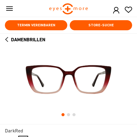
Skip
to
main
content
TERMIN VEREINBAREN
STORE-SUCHE
DAMENBRILLEN
ARROW
BACK
DarkRed