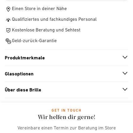
Einen Store in deiner Nähe
Qualifiziertes und fachkundiges Personal
Kostenlose Beratung und Sehtest
Geld-zurück-Garantie
Produktmerkmale
n
A
r
r
o
w
i
c
o
Glasoptionen
n
A
r
r
o
w
i
c
o
Über diese Brille
n
A
r
r
o
w
i
c
o
GET IN TOUCH
Wir helfen dir gerne!
Vereinbare einen Termin zur Beratung im Store