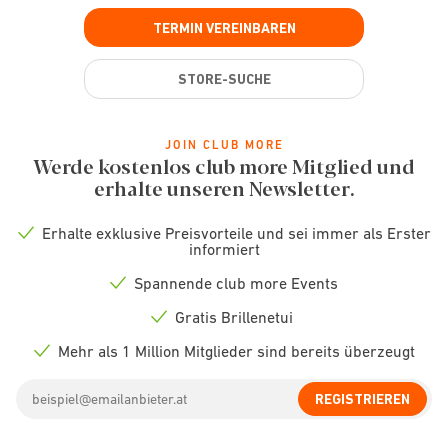
TERMIN VEREINBAREN
STORE-SUCHE
JOIN CLUB MORE
Werde kostenlos club more Mitglied und
erhalte unseren Newsletter.
Erhalte exklusive Preisvorteile und sei immer als Erster
Check
informiert
icon
Spannende club more Events
Check
icon
Gratis Brillenetui
Check
icon
Mehr als 1 Million Mitglieder sind bereits überzeugt
Check
icon
Email
REGISTRIEREN
address