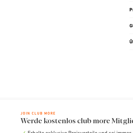
P
G
Ü
JOIN CLUB MORE
Werde kostenlos club more Mitgli
Erhalte exklusive Preisvorteile und sei immer 