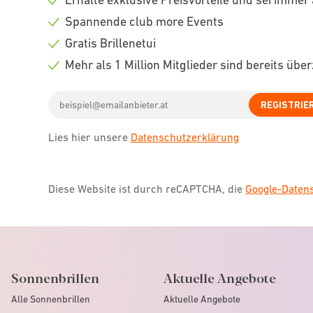
Check
Spannende club more Events
icon
Check
Gratis Brillenetui
icon
Check
Mehr als 1 Million Mitglieder sind bereits übe
icon
Check
Email
icon
REGISTRIE
address
Lies hier unsere
Datenschutzerklärung
Diese Website ist durch reCAPTCHA, die
Google-Date
Sonnenbrillen
Aktuelle Angebote
Alle Sonnenbrillen
Aktuelle Angebote