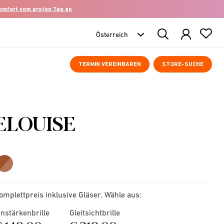
komfort vom ersten Tag an
Search
Products
TERMIN VEREINBAREN
STORE-SUCHE
ELOUISE
omplettpreis inklusive Gläser. Wähle aus:
instärkenbrille
Gleitsichtbrille