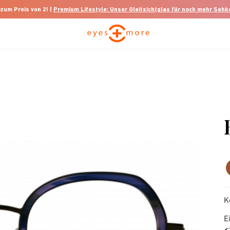
 zum Preis von 2! |
Premium Lifestyle: Unser Gleitsichtglas für noch mehr Seh
K
E