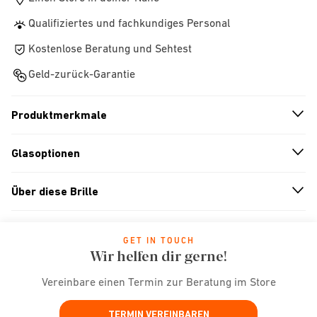
Qualifiziertes und fachkundiges Personal
Kostenlose Beratung und Sehtest
Geld-zurück-Garantie
Produktmerkmale
n
A
r
r
o
w
i
c
o
Glasoptionen
n
A
r
r
o
w
i
c
o
Über diese Brille
n
A
r
r
o
w
i
c
o
GET IN TOUCH
Wir helfen dir gerne!
Vereinbare einen Termin zur Beratung im Store
TERMIN VEREINBAREN