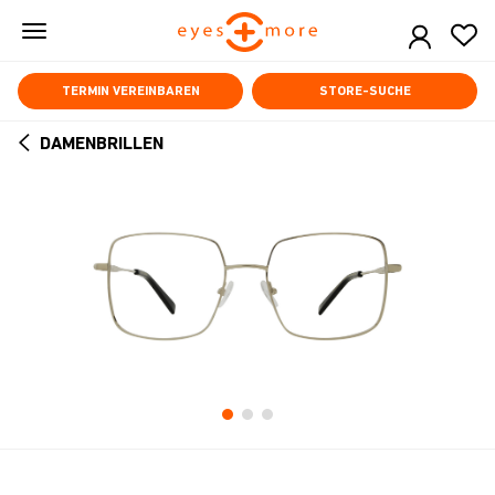
Skip
to
main
content
TERMIN VEREINBAREN
STORE-SUCHE
DAMENBRILLEN
ARROW
BACK