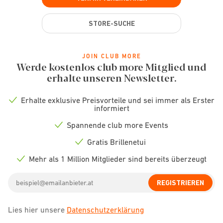
STORE-SUCHE
JOIN CLUB MORE
Werde kostenlos club more Mitglied und
erhalte unseren Newsletter.
Erhalte exklusive Preisvorteile und sei immer als Erster
Check
informiert
icon
Spannende club more Events
Check
icon
Gratis Brillenetui
Check
icon
Mehr als 1 Million Mitglieder sind bereits überzeugt
Check
icon
Email
REGISTRIEREN
address
Lies hier unsere
Datenschutzerklärung