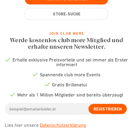
STORE-SUCHE
JOIN CLUB MORE
Werde kostenlos club more Mitglied und
erhalte unseren Newsletter.
Erhalte exklusive Preisvorteile und sei immer als Erster
Check
informiert
icon
Spannende club more Events
Check
icon
Gratis Brillenetui
Check
icon
Mehr als 1 Million Mitglieder sind bereits überzeugt
Check
icon
Email
REGISTRIEREN
address
Lies hier unsere
Datenschutzerklärung