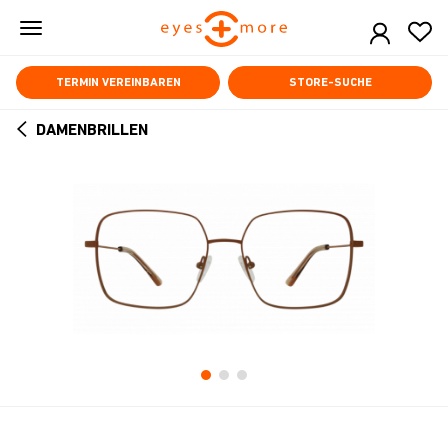
Skip
to
main
content
TERMIN VEREINBAREN
STORE-SUCHE
DAMENBRILLEN
ARROW
BACK