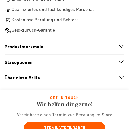
Qualifiziertes und fachkundiges Personal
Kostenlose Beratung und Sehtest
Geld-zurück-Garantie
Produktmerkmale
n
A
r
r
o
w
i
c
o
Glasoptionen
n
A
r
r
o
w
i
c
o
Über diese Brille
n
A
r
r
o
w
i
c
o
GET IN TOUCH
Wir helfen dir gerne!
Vereinbare einen Termin zur Beratung im Store
TERMIN VEREINBAREN