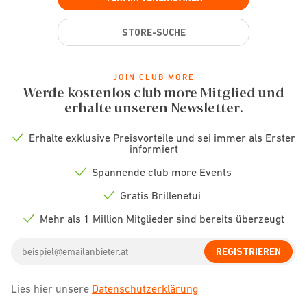
STORE-SUCHE
JOIN CLUB MORE
Werde kostenlos club more Mitglied und
erhalte unseren Newsletter.
Erhalte exklusive Preisvorteile und sei immer als Erster
Check
informiert
icon
Spannende club more Events
Check
icon
Gratis Brillenetui
Check
icon
Mehr als 1 Million Mitglieder sind bereits überzeugt
Check
icon
Email
REGISTRIEREN
address
Lies hier unsere
Datenschutzerklärung