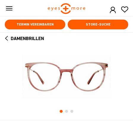
Skip
to
main
content
TERMIN VEREINBAREN
STORE-SUCHE
DAMENBRILLEN
ARROW
BACK