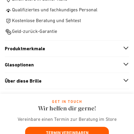
Qualifiziertes und fachkundiges Personal
Kostenlose Beratung und Sehtest
Geld-zurück-Garantie
Produktmerkmale
n
A
r
r
o
w
i
c
o
Glasoptionen
n
A
r
r
o
w
i
c
o
Über diese Brille
n
A
r
r
o
w
i
c
o
GET IN TOUCH
Wir helfen dir gerne!
Vereinbare einen Termin zur Beratung im Store
TERMIN VEREINBAREN