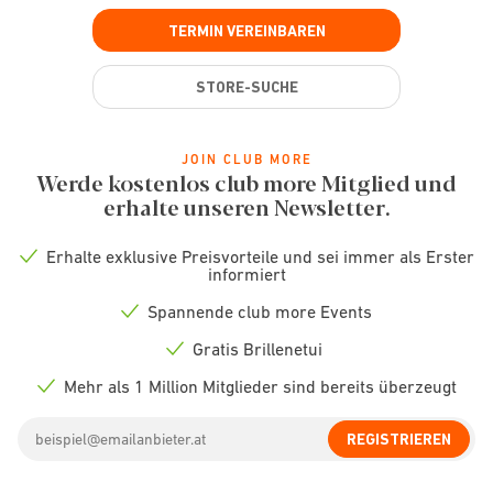
TERMIN VEREINBAREN
STORE-SUCHE
JOIN CLUB MORE
Werde kostenlos club more Mitglied und
erhalte unseren Newsletter.
Erhalte exklusive Preisvorteile und sei immer als Erster
Check
informiert
icon
Spannende club more Events
Check
icon
Gratis Brillenetui
Check
icon
Mehr als 1 Million Mitglieder sind bereits überzeugt
Check
icon
Email
REGISTRIEREN
address