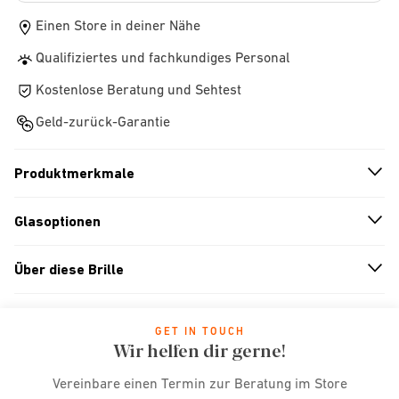
Einen Store in deiner Nähe
Qualifiziertes und fachkundiges Personal
Kostenlose Beratung und Sehtest
Geld-zurück-Garantie
Produktmerkmale
n
A
r
r
o
w
i
c
o
Glasoptionen
n
A
r
r
o
w
i
c
o
Über diese Brille
n
A
r
r
o
w
i
c
o
GET IN TOUCH
Wir helfen dir gerne!
Vereinbare einen Termin zur Beratung im Store