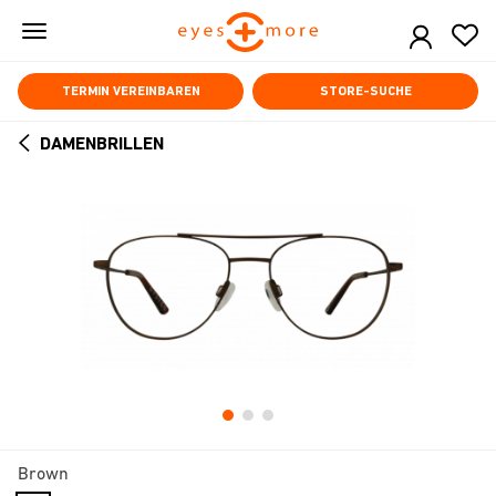
Skip
to
main
content
TERMIN VEREINBAREN
STORE-SUCHE
DAMENBRILLEN
ARROW
BACK
Brown