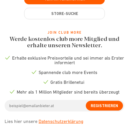
STORE-SUCHE
JOIN CLUB MORE
Werde kostenlos club more Mitglied und
erhalte unseren Newsletter.
Erhalte exklusive Preisvorteile und sei immer als Erster
Check
informiert
icon
Spannende club more Events
Check
icon
Gratis Brillenetui
Check
icon
Mehr als 1 Million Mitglieder sind bereits überzeugt
Check
icon
Email
REGISTRIEREN
address
Lies hier unsere
Datenschutzerklärung