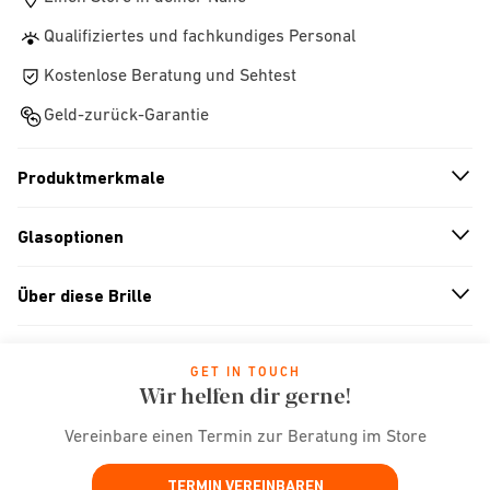
Qualifiziertes und fachkundiges Personal
Kostenlose Beratung und Sehtest
Geld-zurück-Garantie
Produktmerkmale
n
A
r
r
o
w
i
c
o
Glasoptionen
n
A
r
r
o
w
i
c
o
Über diese Brille
n
A
r
r
o
w
i
c
o
GET IN TOUCH
Wir helfen dir gerne!
Vereinbare einen Termin zur Beratung im Store
TERMIN VEREINBAREN