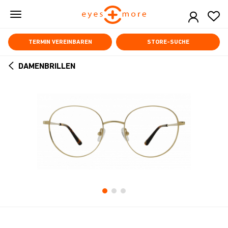
Skip
to
main
content
TERMIN VEREINBAREN
STORE-SUCHE
DAMENBRILLEN
ARROW
BACK