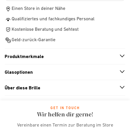
Einen Store in deiner Nähe
Qualifiziertes und fachkundiges Personal
Kostenlose Beratung und Sehtest
Geld-zurück-Garantie
Produktmerkmale
n
A
r
r
o
w
i
c
o
Glasoptionen
n
A
r
r
o
w
i
c
o
Über diese Brille
n
A
r
r
o
w
i
c
o
GET IN TOUCH
Wir helfen dir gerne!
Vereinbare einen Termin zur Beratung im Store