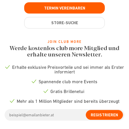
TERMIN VEREINBAREN
STORE-SUCHE
JOIN CLUB MORE
Werde kostenlos club more Mitglied und
erhalte unseren Newsletter.
Erhalte exklusive Preisvorteile und sei immer als Erster
Check
informiert
icon
Spannende club more Events
Check
icon
Gratis Brillenetui
Check
icon
Mehr als 1 Million Mitglieder sind bereits überzeugt
Check
icon
Email
REGISTRIEREN
address