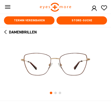
Skip
to
main
content
TERMIN VEREINBAREN
STORE-SUCHE
DAMENBRILLEN
ARROW
BACK