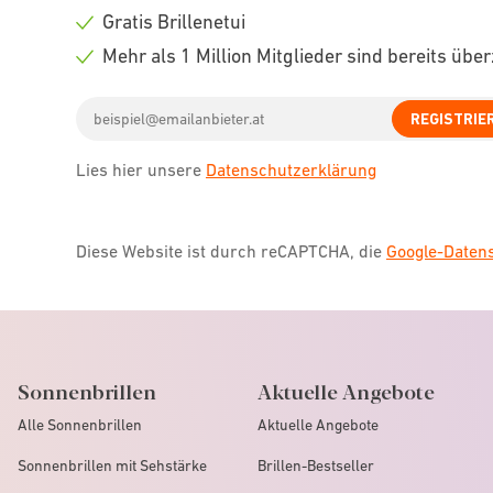
icon
Check
Gratis Brillenetui
icon
Check
Mehr als 1 Million Mitglieder sind bereits übe
icon
Check
Email
icon
REGISTRIE
address
Lies hier unsere
Datenschutzerklärung
Diese Website ist durch reCAPTCHA, die
Google-Date
Sonnenbrillen
Aktuelle Angebote
Alle Sonnenbrillen
Aktuelle Angebote
Sonnenbrillen mit Sehstärke
Brillen-Bestseller