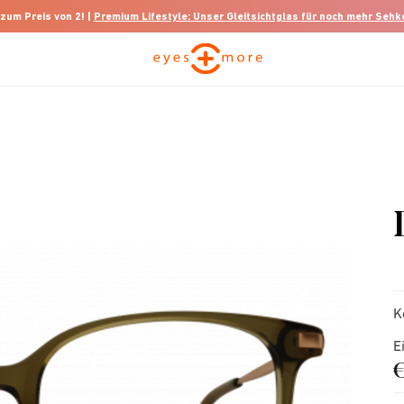
 zum Preis von 2! |
Premium Lifestyle: Unser Gleitsichtglas für noch mehr Seh
K
E