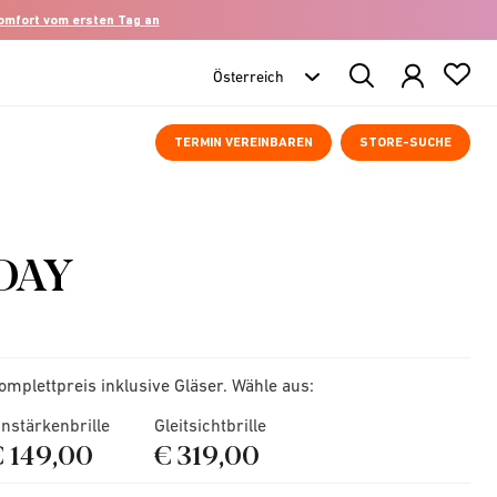
komfort vom ersten Tag an
Search
Products
TERMIN VEREINBAREN
STORE-SUCHE
DAY
omplettpreis inklusive Gläser. Wähle aus:
instärkenbrille
Gleitsichtbrille
€ 149,00
€ 319,00