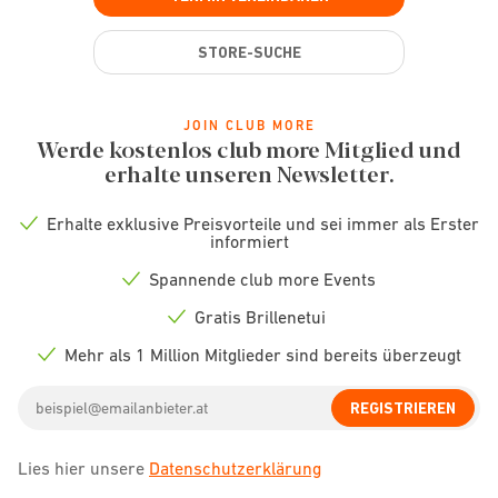
STORE-SUCHE
JOIN CLUB MORE
Werde kostenlos club more Mitglied und
erhalte unseren Newsletter.
Erhalte exklusive Preisvorteile und sei immer als Erster
Check
informiert
icon
Spannende club more Events
Check
icon
Gratis Brillenetui
Check
icon
Mehr als 1 Million Mitglieder sind bereits überzeugt
Check
icon
Email
REGISTRIEREN
address
Lies hier unsere
Datenschutzerklärung