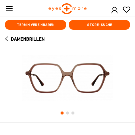
Skip
to
main
content
TERMIN VEREINBAREN
STORE-SUCHE
DAMENBRILLEN
ARROW
BACK