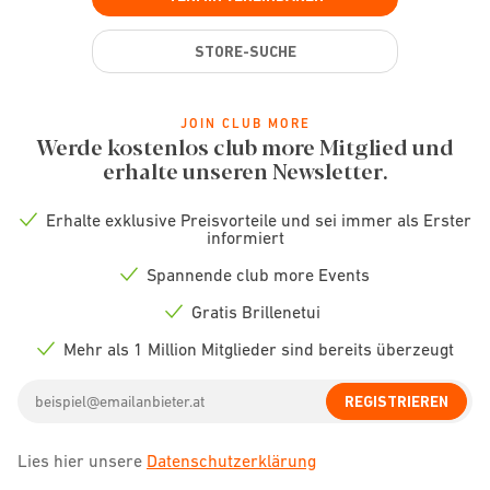
STORE-SUCHE
JOIN CLUB MORE
Werde kostenlos club more Mitglied und
erhalte unseren Newsletter.
Erhalte exklusive Preisvorteile und sei immer als Erster
Check
informiert
icon
Spannende club more Events
Check
icon
Gratis Brillenetui
Check
icon
Mehr als 1 Million Mitglieder sind bereits überzeugt
Check
icon
Email
REGISTRIEREN
address
Lies hier unsere
Datenschutzerklärung