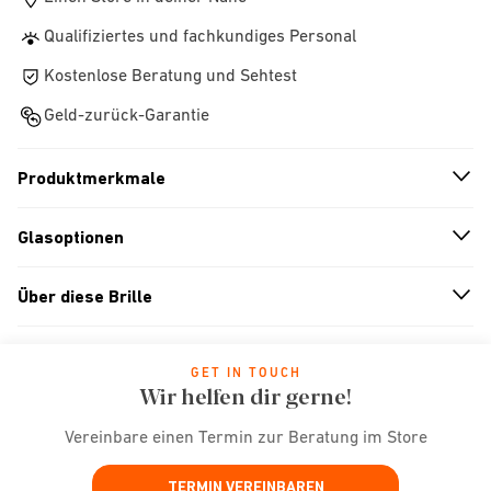
Qualifiziertes und fachkundiges Personal
Kostenlose Beratung und Sehtest
Geld-zurück-Garantie
Produktmerkmale
n
A
r
r
o
w
i
c
o
Glasoptionen
n
A
r
r
o
w
i
c
o
Über diese Brille
n
A
r
r
o
w
i
c
o
GET IN TOUCH
Wir helfen dir gerne!
Vereinbare einen Termin zur Beratung im Store
TERMIN VEREINBAREN