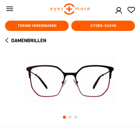
Skip
to
main
content
TERMIN VEREINBAREN
STORE-SUCHE
DAMENBRILLEN
ARROW
BACK