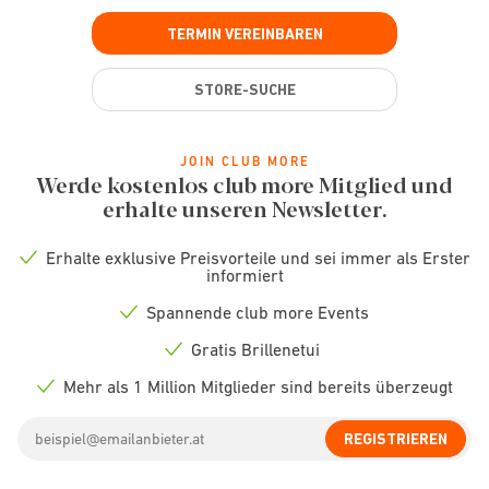
TERMIN VEREINBAREN
STORE-SUCHE
JOIN CLUB MORE
Werde kostenlos club more Mitglied und
erhalte unseren Newsletter.
Erhalte exklusive Preisvorteile und sei immer als Erster
Check
informiert
icon
Spannende club more Events
Check
icon
Gratis Brillenetui
Check
icon
Mehr als 1 Million Mitglieder sind bereits überzeugt
Check
icon
Email
REGISTRIEREN
address