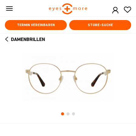
Skip
to
main
content
TERMIN VEREINBAREN
STORE-SUCHE
DAMENBRILLEN
ARROW
BACK