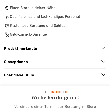
Einen Store in deiner Nähe
Qualifiziertes und fachkundiges Personal
Kostenlose Beratung und Sehtest
Geld-zurück-Garantie
Produktmerkmale
n
A
r
r
o
w
i
c
o
Glasoptionen
n
A
r
r
o
w
i
c
o
Über diese Brille
n
A
r
r
o
w
i
c
o
GET IN TOUCH
Wir helfen dir gerne!
Vereinbare einen Termin zur Beratung im Store