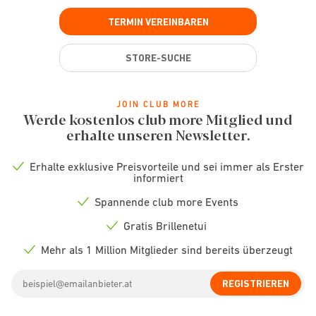
TERMIN VEREINBAREN
STORE-SUCHE
JOIN CLUB MORE
Werde kostenlos club more Mitglied und
erhalte unseren Newsletter.
Erhalte exklusive Preisvorteile und sei immer als Erster
Check
informiert
icon
Spannende club more Events
Check
icon
Gratis Brillenetui
Check
icon
Mehr als 1 Million Mitglieder sind bereits überzeugt
Check
icon
Email
REGISTRIEREN
address