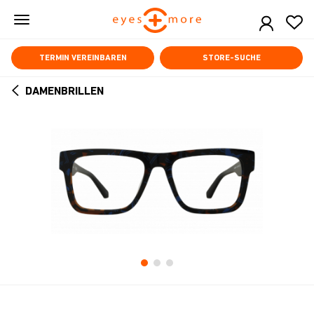
Skip
to
main
content
TERMIN VEREINBAREN
STORE-SUCHE
DAMENBRILLEN
ARROW
BACK