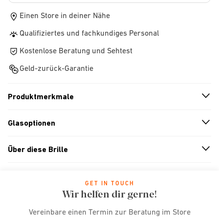
Einen Store in deiner Nähe
Qualifiziertes und fachkundiges Personal
Kostenlose Beratung und Sehtest
Geld-zurück-Garantie
Produktmerkmale
n
A
r
r
o
w
i
c
o
Glasoptionen
n
A
r
r
o
w
i
c
o
Über diese Brille
n
A
r
r
o
w
i
c
o
GET IN TOUCH
Wir helfen dir gerne!
Vereinbare einen Termin zur Beratung im Store