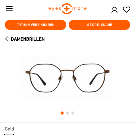
Skip
to
main
content
TERMIN VEREINBAREN
STORE-SUCHE
DAMENBRILLEN
ARROW
BACK
Gold