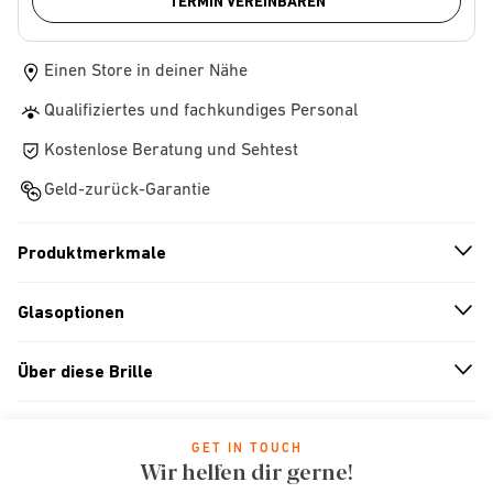
TERMIN VEREINBAREN
Einen Store in deiner Nähe
Qualifiziertes und fachkundiges Personal
Kostenlose Beratung und Sehtest
Geld-zurück-Garantie
Produktmerkmale
n
A
r
r
o
w
i
c
o
Glasoptionen
n
A
r
r
o
w
i
c
o
Über diese Brille
n
A
r
r
o
w
i
c
o
GET IN TOUCH
Wir helfen dir gerne!