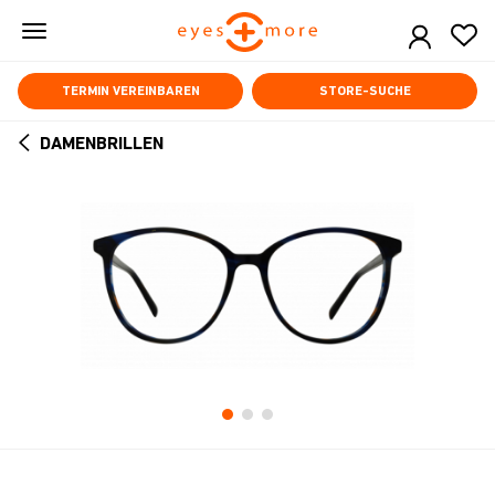
Skip
to
main
content
TERMIN VEREINBAREN
STORE-SUCHE
DAMENBRILLEN
ARROW
BACK