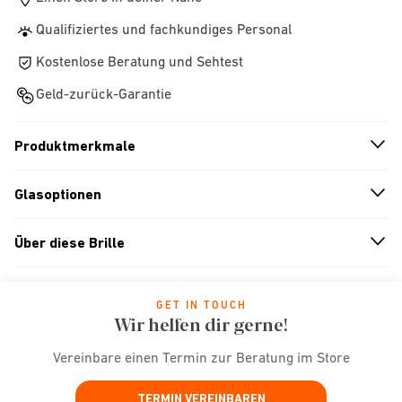
Qualifiziertes und fachkundiges Personal
Kostenlose Beratung und Sehtest
Geld-zurück-Garantie
Produktmerkmale
n
A
r
r
o
w
i
c
o
Glasoptionen
n
A
r
r
o
w
i
c
o
Über diese Brille
n
A
r
r
o
w
i
c
o
GET IN TOUCH
Wir helfen dir gerne!
Vereinbare einen Termin zur Beratung im Store
TERMIN VEREINBAREN