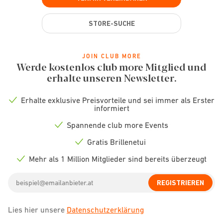
STORE-SUCHE
JOIN CLUB MORE
Werde kostenlos club more Mitglied und
erhalte unseren Newsletter.
Erhalte exklusive Preisvorteile und sei immer als Erster
Check
informiert
icon
Spannende club more Events
Check
icon
Gratis Brillenetui
Check
icon
Mehr als 1 Million Mitglieder sind bereits überzeugt
Check
icon
Email
REGISTRIEREN
address
Lies hier unsere
Datenschutzerklärung