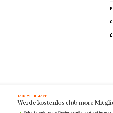
P
G
Ü
JOIN CLUB MORE
Werde kostenlos club more Mitgli
Erhalte exklusive Preisvorteile und sei immer 