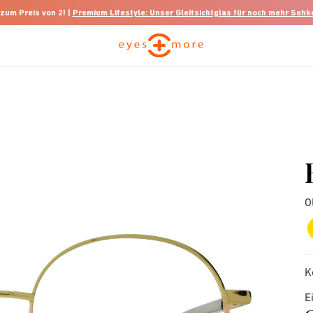
 zum Preis von 2! |
Premium Lifestyle: Unser Gleitsichtglas für noch mehr Seh
O
K
E