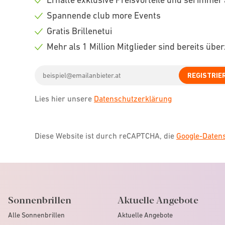
Check
Spannende club more Events
icon
Check
Gratis Brillenetui
icon
Check
Mehr als 1 Million Mitglieder sind bereits übe
icon
Check
Email
icon
REGISTRIE
address
Lies hier unsere
Datenschutzerklärung
Diese Website ist durch reCAPTCHA, die
Google-Date
Sonnenbrillen
Aktuelle Angebote
Alle Sonnenbrillen
Aktuelle Angebote