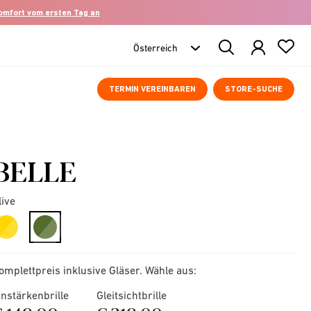
komfort vom ersten Tag an
Search
Products
TERMIN VEREINBAREN
STORE-SUCHE
BELLE
live
selected
omplettpreis inklusive Gläser. Wähle aus:
instärkenbrille
Gleitsichtbrille