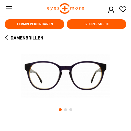
Skip
to
main
content
TERMIN VEREINBAREN
STORE-SUCHE
DAMENBRILLEN
ARROW
BACK