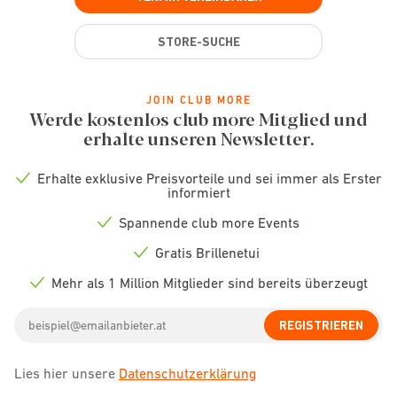
STORE-SUCHE
JOIN CLUB MORE
Werde kostenlos club more Mitglied und
erhalte unseren Newsletter.
Erhalte exklusive Preisvorteile und sei immer als Erster
Check
informiert
icon
Spannende club more Events
Check
icon
Gratis Brillenetui
Check
icon
Mehr als 1 Million Mitglieder sind bereits überzeugt
Check
icon
Email
REGISTRIEREN
address
Lies hier unsere
Datenschutzerklärung