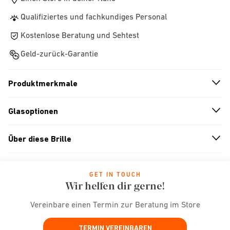
Qualifiziertes und fachkundiges Personal
Kostenlose Beratung und Sehtest
Geld-zurück-Garantie
Produktmerkmale
n
A
r
r
o
w
i
c
o
Glasoptionen
n
A
r
r
o
w
i
c
o
Über diese Brille
n
A
r
r
o
w
i
c
o
GET IN TOUCH
Wir helfen dir gerne!
Vereinbare einen Termin zur Beratung im Store
TERMIN VEREINBAREN