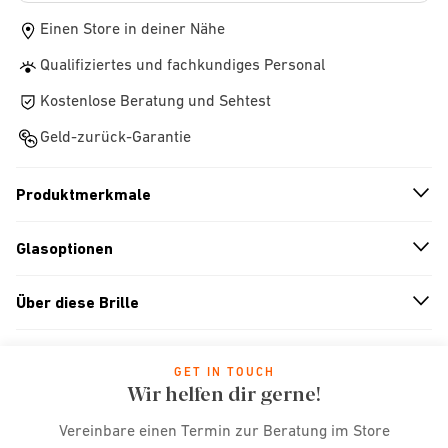
Einen Store in deiner Nähe
Qualifiziertes und fachkundiges Personal
Kostenlose Beratung und Sehtest
Geld-zurück-Garantie
Produktmerkmale
n
A
r
r
o
w
i
c
o
Glasoptionen
n
A
r
r
o
w
i
c
o
Über diese Brille
n
A
r
r
o
w
i
c
o
GET IN TOUCH
Wir helfen dir gerne!
Vereinbare einen Termin zur Beratung im Store