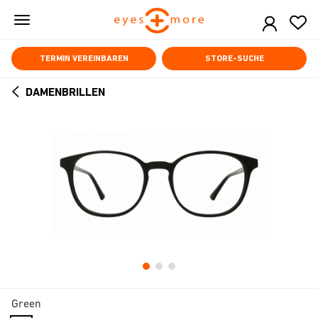
Skip
to
main
content
TERMIN VEREINBAREN
STORE-SUCHE
DAMENBRILLEN
ARROW
BACK
Green