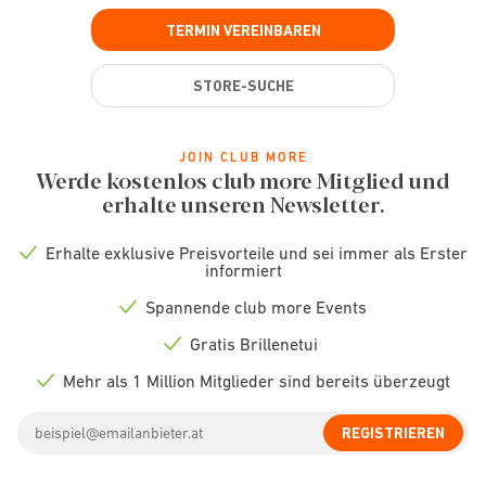
TERMIN VEREINBAREN
STORE-SUCHE
JOIN CLUB MORE
Werde kostenlos club more Mitglied und
erhalte unseren Newsletter.
Erhalte exklusive Preisvorteile und sei immer als Erster
Check
informiert
icon
Spannende club more Events
Check
icon
Gratis Brillenetui
Check
icon
Mehr als 1 Million Mitglieder sind bereits überzeugt
Check
icon
Email
REGISTRIEREN
address