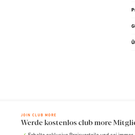
P
G
Ü
JOIN CLUB MORE
Werde kostenlos club more Mitgli
Erhalte exklusive Preisvorteile und sei immer 