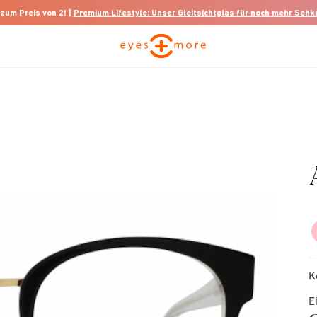
 zum Preis von 2! |
Premium Lifestyle: Unser Gleitsichtglas für noch mehr Seh
K
E