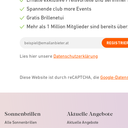
Check
Spannende club more Events
icon
Check
Gratis Brillenetui
icon
Check
Mehr als 1 Million Mitglieder sind bereits übe
icon
Check
Email
icon
REGISTRIE
address
Lies hier unsere
Datenschutzerklärung
Diese Website ist durch reCAPTCHA, die
Google-Date
Sonnenbrillen
Aktuelle Angebote
Alle Sonnenbrillen
Aktuelle Angebote