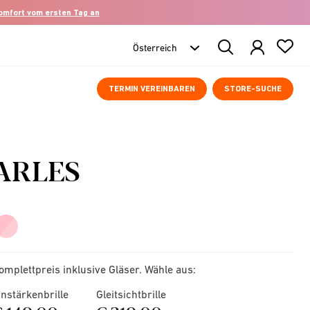
komfort vom ersten Tag an
Search
Products
TERMIN VEREINBAREN
STORE-SUCHE
ARLES
omplettpreis inklusive Gläser. Wähle aus:
instärkenbrille
Gleitsichtbrille