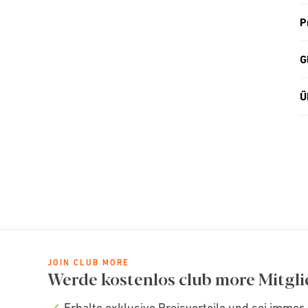
P
G
Ü
JOIN CLUB MORE
Werde kostenlos club more Mitgli
Erhalte exklusive Preisvorteile und sei immer 