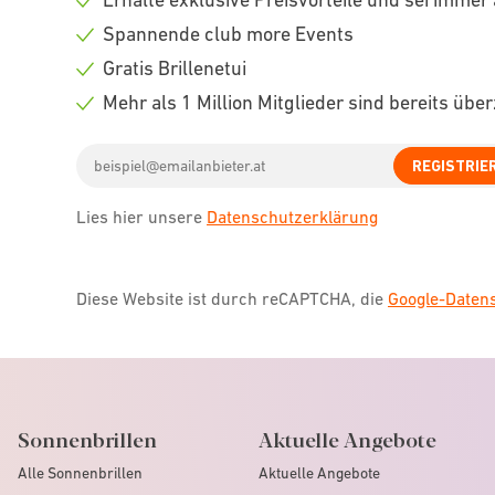
Check
Spannende club more Events
icon
Check
Gratis Brillenetui
icon
Check
Mehr als 1 Million Mitglieder sind bereits übe
icon
Check
Email
icon
REGISTRIE
address
Lies hier unsere
Datenschutzerklärung
Diese Website ist durch reCAPTCHA, die
Google-Date
Sonnenbrillen
Aktuelle Angebote
Alle Sonnenbrillen
Aktuelle Angebote