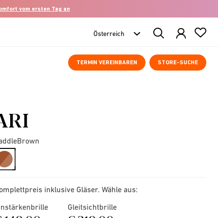
komfort vom ersten Tag an
Search
Products
TERMIN VEREINBAREN
STORE-SUCHE
ARI
addleBrown
selected
omplettpreis inklusive Gläser. Wähle aus:
instärkenbrille
Gleitsichtbrille