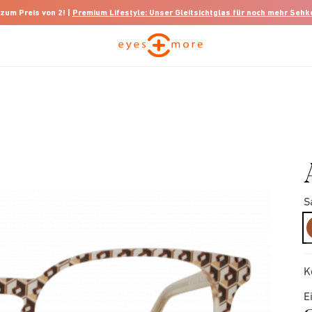
 zum Preis von 2! |
Premium Lifestyle: Unser Gleitsichtglas für noch mehr Seh
S
K
E