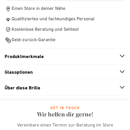
Einen Store in deiner Nähe
Qualifiziertes und fachkundiges Personal
Kostenlose Beratung und Sehtest
Geld-zurück-Garantie
Produktmerkmale
n
A
r
r
o
w
i
c
o
Glasoptionen
n
A
r
r
o
w
i
c
o
Über diese Brille
n
A
r
r
o
w
i
c
o
GET IN TOUCH
Wir helfen dir gerne!
Vereinbare einen Termin zur Beratung im Store