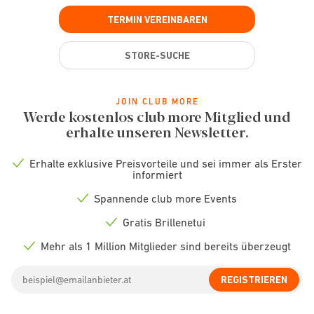
TERMIN VEREINBAREN
STORE-SUCHE
JOIN CLUB MORE
Werde kostenlos club more Mitglied und
erhalte unseren Newsletter.
Erhalte exklusive Preisvorteile und sei immer als Erster
Check
informiert
icon
Spannende club more Events
Check
icon
Gratis Brillenetui
Check
icon
Mehr als 1 Million Mitglieder sind bereits überzeugt
Check
icon
Email
REGISTRIEREN
address