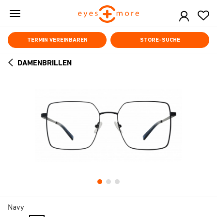
Skip
to
main
content
TERMIN VEREINBAREN
STORE-SUCHE
DAMENBRILLEN
ARROW
BACK
Navy