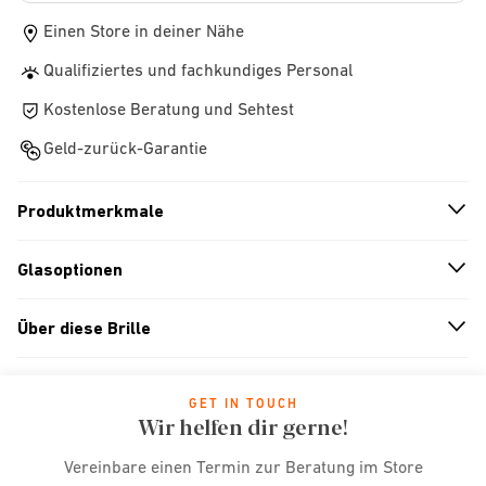
Einen Store in deiner Nähe
Qualifiziertes und fachkundiges Personal
Kostenlose Beratung und Sehtest
Geld-zurück-Garantie
Produktmerkmale
n
A
r
r
o
w
i
c
o
Glasoptionen
n
A
r
r
o
w
i
c
o
Über diese Brille
n
A
r
r
o
w
i
c
o
GET IN TOUCH
Wir helfen dir gerne!
Vereinbare einen Termin zur Beratung im Store