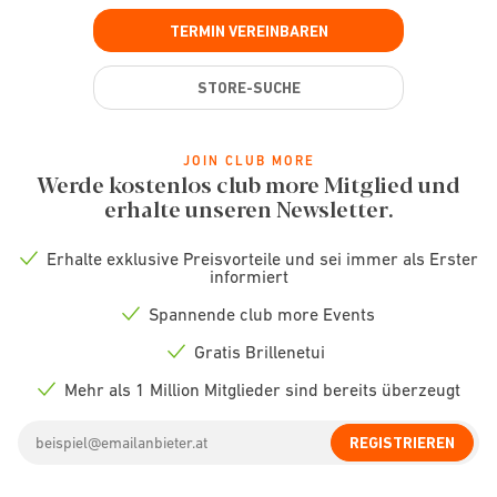
TERMIN VEREINBAREN
STORE-SUCHE
JOIN CLUB MORE
Werde kostenlos club more Mitglied und
erhalte unseren Newsletter.
Erhalte exklusive Preisvorteile und sei immer als Erster
Check
informiert
icon
Spannende club more Events
Check
icon
Gratis Brillenetui
Check
icon
Mehr als 1 Million Mitglieder sind bereits überzeugt
Check
icon
Email
REGISTRIEREN
address