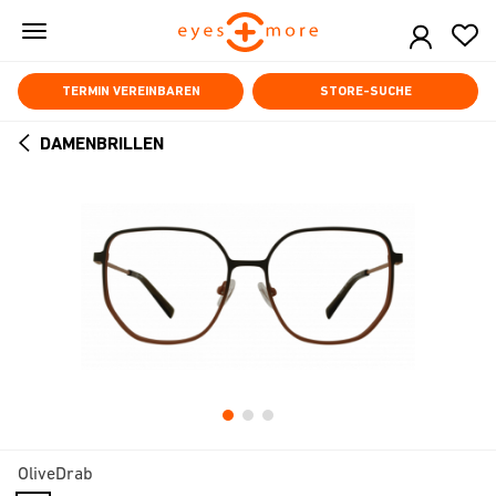
Skip
to
main
content
TERMIN VEREINBAREN
STORE-SUCHE
DAMENBRILLEN
ARROW
BACK
OliveDrab