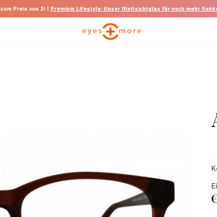
 zum Preis von 2! |
Premium Lifestyle: Unser Gleitsichtglas für noch mehr Seh
K
E