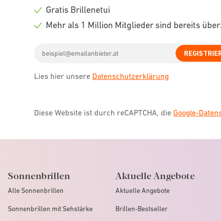
icon
Check
Gratis Brillenetui
icon
Check
Mehr als 1 Million Mitglieder sind bereits übe
icon
Check
Email
icon
REGISTRIE
address
Lies hier unsere
Datenschutzerklärung
Diese Website ist durch reCAPTCHA, die
Google-Date
Sonnenbrillen
Aktuelle Angebote
Alle Sonnenbrillen
Aktuelle Angebote
Sonnenbrillen mit Sehstärke
Brillen-Bestseller