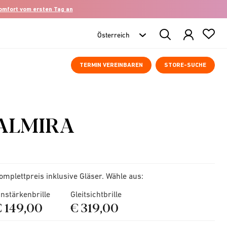
komfort vom ersten Tag an
Search
Products
TERMIN VEREINBAREN
STORE-SUCHE
ALMIRA
omplettpreis inklusive Gläser. Wähle aus:
instärkenbrille
Gleitsichtbrille
€ 149,00
€ 319,00