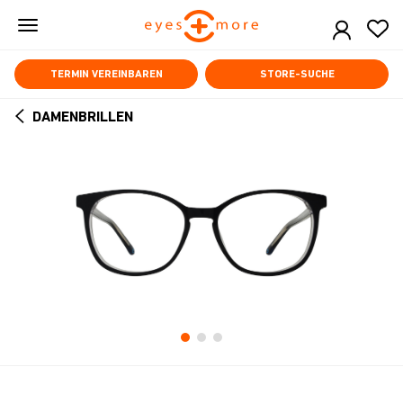
Skip
to
main
content
TERMIN VEREINBAREN
STORE-SUCHE
DAMENBRILLEN
ARROW
BACK