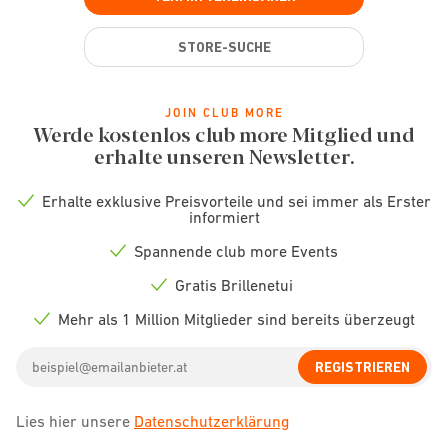
STORE-SUCHE
JOIN CLUB MORE
Werde kostenlos club more Mitglied und
erhalte unseren Newsletter.
Erhalte exklusive Preisvorteile und sei immer als Erster
Check
informiert
icon
Spannende club more Events
Check
icon
Gratis Brillenetui
Check
icon
Mehr als 1 Million Mitglieder sind bereits überzeugt
Check
icon
Email
REGISTRIEREN
address
Lies hier unsere
Datenschutzerklärung