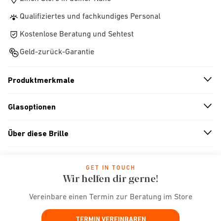
Qualifiziertes und fachkundiges Personal
Kostenlose Beratung und Sehtest
Geld-zurück-Garantie
Produktmerkmale
n
A
r
r
o
w
i
c
o
Glasoptionen
n
A
r
r
o
w
i
c
o
Über diese Brille
n
A
r
r
o
w
i
c
o
GET IN TOUCH
Wir helfen dir gerne!
Vereinbare einen Termin zur Beratung im Store
TERMIN VEREINBAREN